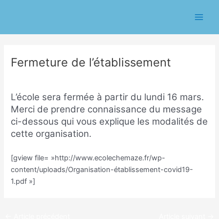
Aller
Navigation
Main
au
des
Men
contenu
articles
Fermeture de l’établissement
/
Ecole
/ Par
Eric CHASSERIAU
L’école sera fermée à partir du lundi 16 mars.
Merci de prendre connaissance du message
ci-dessous qui vous explique les modalités de
cette organisation.
[gview file= »http://www.ecolechemaze.fr/wp-
content/uploads/Organisation-établissement-covid19-
1.pdf »]
←
Article précédent
Article suivant
→