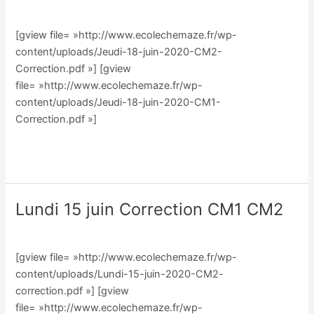
Classe CM/Julien Vilmain
/
Julien Vilmain
2020
Correction
[gview file= »http://www.ecolechemaze.fr/wp-
CM1-
content/uploads/Jeudi-18-juin-2020-CM2-
CM2
Correction.pdf »] [gview
file= »http://www.ecolechemaze.fr/wp-
content/uploads/Jeudi-18-juin-2020-CM1-
Correction.pdf »]
Lire la suite »
Lundi 15 juin Correction CM1 CM2
Lundi
15
Classe CM/Julien Vilmain
/
Julien Vilmain
juin
[gview file= »http://www.ecolechemaze.fr/wp-
Correction
content/uploads/Lundi-15-juin-2020-CM2-
CM1
correction.pdf »] [gview
CM2
file= »http://www.ecolechemaze.fr/wp-