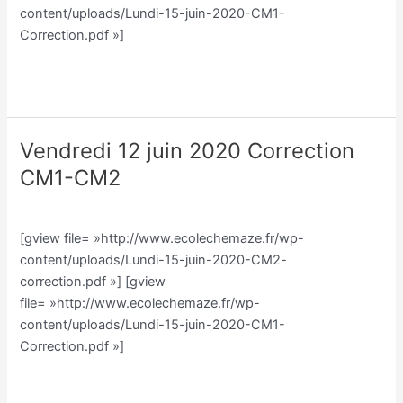
content/uploads/Lundi-15-juin-2020-CM1-
Correction.pdf »]
Lire la suite »
Vendredi 12 juin 2020 Correction
Vendredi
12
CM1-CM2
juin
Classe CM/Julien Vilmain
/
Julien Vilmain
2020
Correction
[gview file= »http://www.ecolechemaze.fr/wp-
CM1-
content/uploads/Lundi-15-juin-2020-CM2-
CM2
correction.pdf »] [gview
file= »http://www.ecolechemaze.fr/wp-
content/uploads/Lundi-15-juin-2020-CM1-
Correction.pdf »]
Lire la suite »