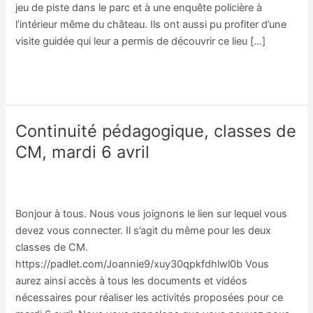
jeu de piste dans le parc et à une enquête policière à
l’intérieur même du château. Ils ont aussi pu profiter d’une
visite guidée qui leur a permis de découvrir ce lieu […]
Lire la suite »
Continuité pédagogique, classes de
Continuité
pédagogique,
CM, mardi 6 avril
classes
Classe CM/Joannie Guibert
,
Classe CM/Julien Vilmain
/
de
Julien Vilmain
CM,
mardi
Bonjour à tous. Nous vous joignons le lien sur lequel vous
6
devez vous connecter. Il s’agit du même pour les deux
avril
classes de CM.
https://padlet.com/Joannie9/xuy30qpkfdhlwl0b Vous
aurez ainsi accès à tous les documents et vidéos
nécessaires pour réaliser les activités proposées pour ce