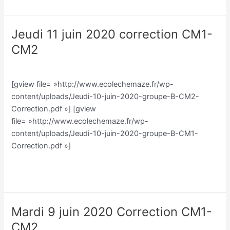
Jeudi 11 juin 2020 correction CM1-
Jeudi
11
CM2
juin
Classe CM/Julien Vilmain
/
Julien Vilmain
2020
correction
[gview file= »http://www.ecolechemaze.fr/wp-
CM1-
content/uploads/Jeudi-10-juin-2020-groupe-B-CM2-
CM2
Correction.pdf »] [gview
file= »http://www.ecolechemaze.fr/wp-
content/uploads/Jeudi-10-juin-2020-groupe-B-CM1-
Correction.pdf »]
Lire la suite »
Mardi 9 juin 2020 Correction CM1-
Mardi
9
CM2