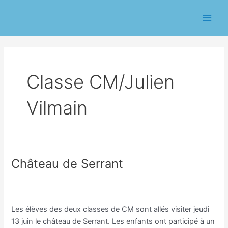
Aller
Pagination
Main
au
d’article
Men
contenu
Classe CM/Julien
Vilmain
Château de Serrant
Château
de
Classe CM/Joannie Guibert
,
Classe CM/Julien Vilmain
,
Serrant
Cycle 3
/
Eric CHASSERIAU
Les élèves des deux classes de CM sont allés visiter jeudi
13 juin le château de Serrant. Les enfants ont participé à un