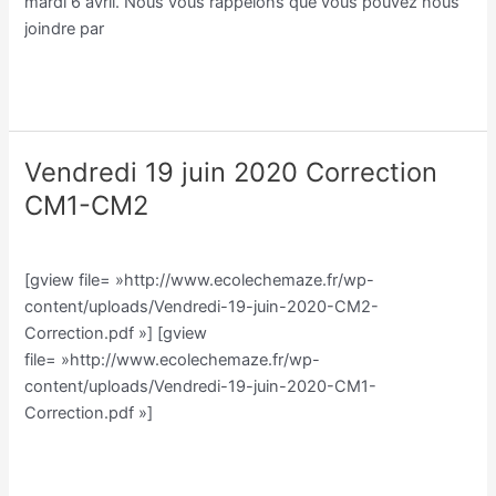
mardi 6 avril. Nous vous rappelons que vous pouvez nous
joindre par
Lire la suite »
Vendredi 19 juin 2020 Correction
Vendredi
19
CM1-CM2
juin
Classe CM/Julien Vilmain
/
Julien Vilmain
2020
Correction
[gview file= »http://www.ecolechemaze.fr/wp-
CM1-
content/uploads/Vendredi-19-juin-2020-CM2-
CM2
Correction.pdf »] [gview
file= »http://www.ecolechemaze.fr/wp-
content/uploads/Vendredi-19-juin-2020-CM1-
Correction.pdf »]
Lire la suite »