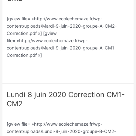
juin
Classe CM/Julien Vilmain
/
Julien Vilmain
2020
Correction
[gview file= »http://www.ecolechemaze.fr/wp-
CM1-
content/uploads/Mardi-9-juin-2020-groupe-A-CM2-
CM2
Correction.pdf »] [gview
file= »http://www.ecolechemaze.fr/wp-
content/uploads/Mardi-9-juin-2020-groupe-A-CM1-
Correction.pdf »]
Lire la suite »
Lundi 8 juin 2020 Correction CM1-
Lundi
8
CM2
juin
Classe CM/Julien Vilmain
/
Julien Vilmain
2020
Correction
[gview file= »http://www.ecolechemaze.fr/wp-
CM1-
content/uploads/Lundi-8-juin-2020-groupe-B-CM2-