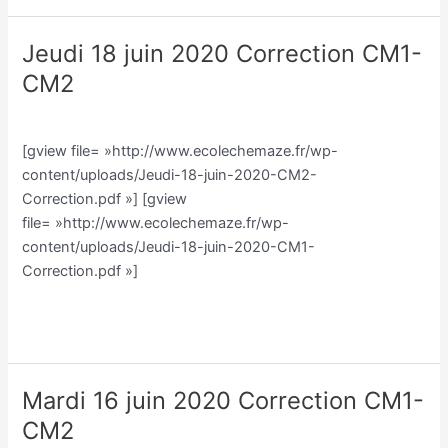
Jeudi 18 juin 2020 Correction CM1-
Jeudi
18
CM2
juin
Classe CM/Julien Vilmain
/
Julien Vilmain
2020
Correction
[gview file= »http://www.ecolechemaze.fr/wp-
CM1-
content/uploads/Jeudi-18-juin-2020-CM2-
CM2
Correction.pdf »] [gview
file= »http://www.ecolechemaze.fr/wp-
content/uploads/Jeudi-18-juin-2020-CM1-
Correction.pdf »]
Lire la suite »
Mardi 16 juin 2020 Correction CM1-
Mardi
16
CM2
juin