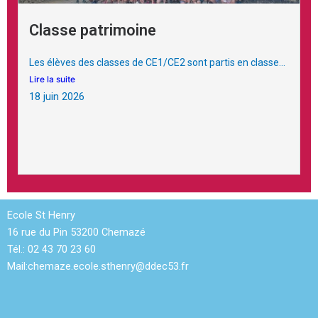
Classe patrimoine
Les élèves des classes de CE1/CE2 sont partis en classe...
Lire la suite
18 juin 2026
Ecole St Henry
16 rue du Pin 53200 Chemazé
Tél.: 02 43 70 23 60
Mail:
chemaze.ecole.sthenry@ddec53.fr