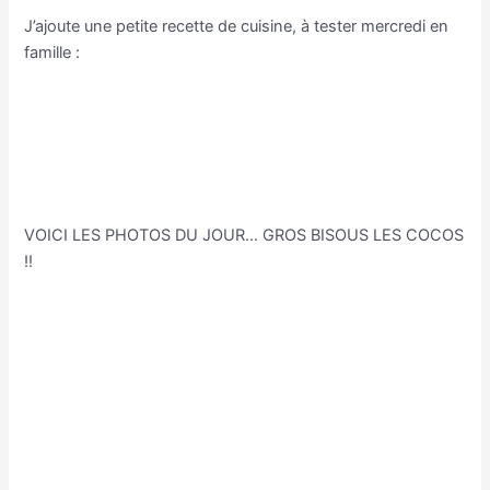
J’ajoute une petite recette de cuisine, à tester mercredi en
famille :
http://lamaterdeflo.eklablog.com/recette-illustree-
brownies-a141309732
VOICI LES PHOTOS DU JOUR… GROS BISOUS LES COCOS
!!