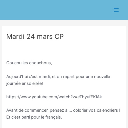
Aller
Navigation
Main
au
des
Men
contenu
articles
Mardi 24 mars CP
/
Classe GS/Nathalie Dutertre
,
Non classé
/ Par
Eric
CHASSERIAU
Coucou les chouchous,
Aujourd’hui c’est mardi, et on repart pour une nouvelle
journée ensoleillée!
https://www.youtube.com/watch?v=eThyufFKlAk
Avant de commencer, pensez à…. colorier vos calendriers !
Et c’est parti pour le français.