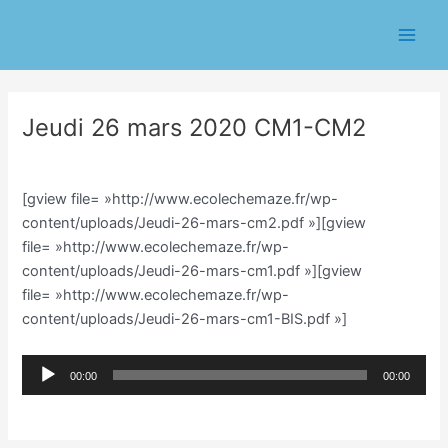
Aller
Navigation
Main
au
des
Men
contenu
articles
Jeudi 26 mars 2020 CM1-CM2
/
Classe CM/Julien Vilmain
/ Par
Julien Vilmain
[gview file= »http://www.ecolechemaze.fr/wp-
content/uploads/Jeudi-26-mars-cm2.pdf »][gview
file= »http://www.ecolechemaze.fr/wp-
content/uploads/Jeudi-26-mars-cm1.pdf »][gview
file= »http://www.ecolechemaze.fr/wp-
content/uploads/Jeudi-26-mars-cm1-BIS.pdf »]
Lecteur
00:00
00:00
audio