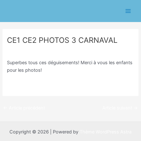
Aller
Navigation
Main
au
des
Men
contenu
articles
CE1 CE2 PHOTOS 3 CARNAVAL
/
Classe CE1/CE2 Sophie Trohel
/ Par
Sophie Trohel
Superbes tous ces déguisements! Merci à vous les enfants
pour les photos!
←
Article précédent
Article suivant
→
Copyright © 2026 | Powered by
Thème WordPress Astra