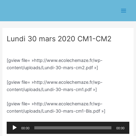
Aller
Navigation
Main
au
des
Men
contenu
articles
Lundi 30 mars 2020 CM1-CM2
/
Classe CM/Julien Vilmain
/ Par
Julien Vilmain
[gview file= »http://www.ecolechemaze.fr/wp-
content/uploads/Lundi-30-mars-cm2.pdf »]
[gview file= »http://www.ecolechemaze.fr/wp-
content/uploads/Lundi-30-mars-cm1.pdf »]
[gview file= »http://www.ecolechemaze.fr/wp-
content/uploads/Lundi-30-mars-cm1-Bis.pdf »]
Lecteur
00:00
00:00
audio