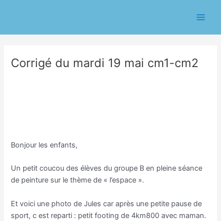
Aller
Navigation
Main
au
des
Men
contenu
articles
Corrigé du mardi 19 mai cm1-cm2
/
Classe CM/Joannie Guibert
/ Par
Eric CHASSERIAU
Corrigé du mardi 19 mai
Bonjour les enfants,
Un petit coucou des élèves du groupe B en pleine séance
de peinture sur le thème de « l’espace ».
Et voici une photo de Jules car après une petite pause de
sport, c est reparti : petit footing de 4km800 avec maman.