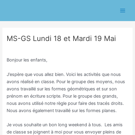
Aller
Navigation
Main
au
des
Men
contenu
articles
MS-GS Lundi 18 et Mardi 19 Mai
/
Classe PS/Line Notais
/ Par
Christelle Luais
Bonjour les enfants,
J’espère que vous allez bien. Voici les activités que nous
avons réalisé en classe. Pour le groupe des moyens, nous
avons travaillé sur les formes géométriques et sur son
prénom en écriture scripte. Pour le groupe des grands,
nous avons utilisé notre règle pour faire des tracés droits.
Nous avons également travaillé sur les formes planes.
Je vous souhaite un bon long weekend à tous. Les amis
de classe se joignent à moi pour vous envoyer pleins de