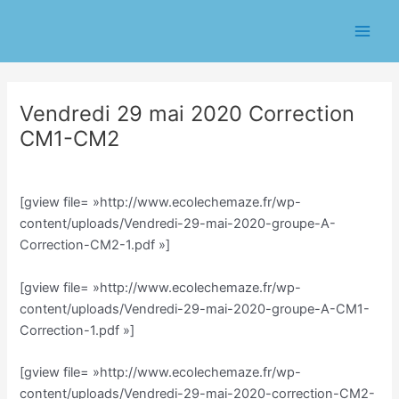
Aller
Navigation
Main
au
des
Men
contenu
articles
Vendredi 29 mai 2020 Correction
CM1-CM2
/
Classe CM/Julien Vilmain
/ Par
Julien Vilmain
[gview file= »http://www.ecolechemaze.fr/wp-
content/uploads/Vendredi-29-mai-2020-groupe-A-
Correction-CM2-1.pdf »]
[gview file= »http://www.ecolechemaze.fr/wp-
content/uploads/Vendredi-29-mai-2020-groupe-A-CM1-
Correction-1.pdf »]
[gview file= »http://www.ecolechemaze.fr/wp-
content/uploads/Vendredi-29-mai-2020-correction-CM2-