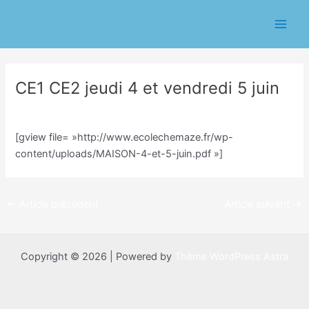
Aller
Navigation
Main
au
des
Men
contenu
articles
CE1 CE2 jeudi 4 et vendredi 5 juin
/
Classe CE1/CE2 Sophie Trohel
/ Par
Sophie Trohel
[gview file= »http://www.ecolechemaze.fr/wp-
content/uploads/MAISON-4-et-5-juin.pdf »]
←
Article précédent
Article suivant
→
Copyright © 2026 | Powered by
Thème WordPress Astra