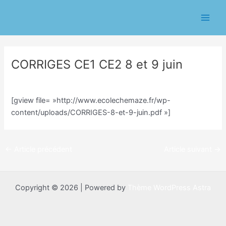
Aller
Navigation
Main
au
des
Men
contenu
articles
CORRIGES CE1 CE2 8 et 9 juin
/
Classe CE1/CE2 Sophie Trohel
/ Par
Sophie Trohel
[gview file= »http://www.ecolechemaze.fr/wp-
content/uploads/CORRIGES-8-et-9-juin.pdf »]
←
Article précédent
Article suivant
→
Copyright © 2026 | Powered by
Thème WordPress Astra