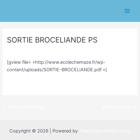
Aller
Navigation
Main
au
des
Men
contenu
articles
SORTIE BROCELIANDE PS
/
Classe PS/Line Notais
,
Cycle 1
/ Par
Line Notais
[gview file= »http://www.ecolechemaze.fr/wp-
content/uploads/SORTIE-BROCELIANDE.pdf »]
←
Article précédent
Article suivant
→
Copyright © 2026 | Powered by
Thème WordPress Astra