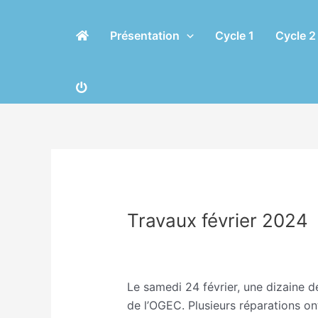
Aller
Navigation
au
des
Présentation
Cycle 1
Cycle 2
contenu
articles
Travaux février 2024
/
APEL OGEC
/ Par
Eric CHASSERI
Le samedi 24 février, une dizaine de
de l’OGEC. Plusieurs réparations ont