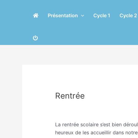
Aller
Navigation
au
des
Présentation
Cycle 1
Cycle 2
contenu
articles
Rentrée
/
Ecole
/ Par
Eric CHASSERIAU
La rentrée scolaire s’est bien déro
heureux de les accueillir dans notr