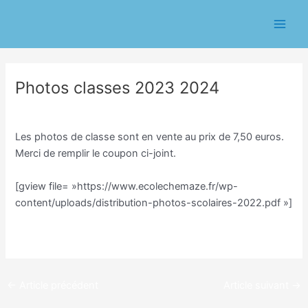
Aller
Navigation
Main
au
des
Men
contenu
articles
Photos classes 2023 2024
/
Ecole
/ Par
Eric CHASSERIAU
Les photos de classe sont en vente au prix de 7,50 euros.
Merci de remplir le coupon ci-joint.
[gview file= »https://www.ecolechemaze.fr/wp-
content/uploads/distribution-photos-scolaires-2022.pdf »]
←
Article précédent
Article suivant
→