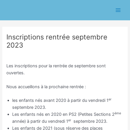
Aller
Navigation
Main
au
des
Men
contenu
articles
Inscriptions rentrée septembre
2023
/
Ecole
/ Par
Eric CHASSERIAU
Les inscriptions pour la rentrée de septembre sont
ouvertes.
Nous accueillons à la prochaine rentrée :
er
les enfants nés avant 2020 à partir du vendredi 1
septembre 2023.
ème
Les enfants nés en 2020 en PS2 (Petites Sections 2
er
année) à partir du vendredi 1
septembre 2023.
Les enfants de 2021 (sous réserve des places