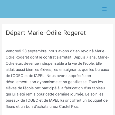
Aller
Navigation
Main
au
des
Men
contenu
articles
Départ Marie-Odile Rogeret
/
Ecole
/ Par
Eric CHASSERIAU
Vendredi 28 septembre, nous avons dit en revoir à Marie-
Odile Rogeret dont le contrat s’arrêtait. Depuis 7 ans, Marie-
Odile était devenue indispensable à la vie de l’école. Elle
aidait aussi bien les élèves, les enseignants que les bureaux
de l’OGEC et de l’APEL. Nous avons apprécié son
dévouement, son dynamisme et sa gentillesse. Tous les
élèves de l’école ont participé à la fabrication d’un tableau
qui lui a été remis pour cette dernière journée. Le soir, les
bureaux de l’OGEC et de l’APEL lui ont offert un bouquet de
fleurs et un bon d’achats chez Castel Plus.