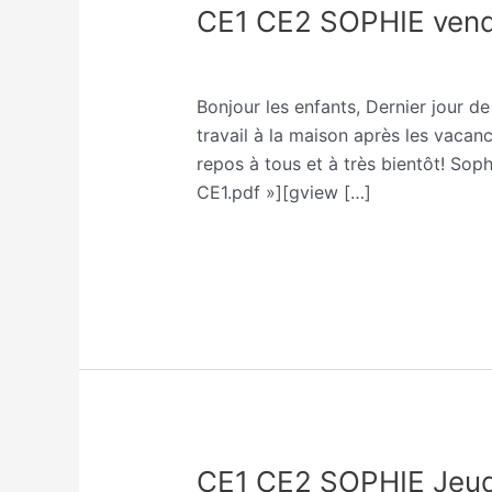
CE1 CE2 SOPHIE vendr
CE1
CE2
Classe CE1/CE2 Sophie Trohel
,
Non
SOPHIE
vendredi
Bonjour les enfants, Dernier jour d
9
travail à la maison après les vacanc
avril
repos à tous et à très bientôt! So
CE1.pdf »][gview […]
Lire la suite »
CE1 CE2 SOPHIE Jeudi
CE1