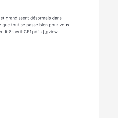
e et grandissent désormais dans
re que tout se passe bien pour vous
eudi-8-avril-CE1.pdf »][gview