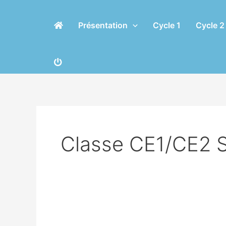
Aller
Pagination
au
d’article
Présentation
Cycle 1
Cycle 2
contenu
Classe CE1/CE2 S