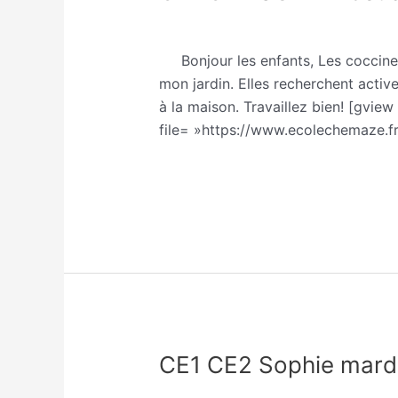
CE2
Classe CE1/CE2 Sophie Trohel
/
So
SOPHIE
Jeudi
Bonjour les enfants, Les coccinell
8
mon jardin. Elles recherchent activ
avril
à la maison. Travaillez bien! [gvi
file= »https://www.ecolechemaze.f
Lire la suite »
CE1 CE2 Sophie mardi 
CE1
CE2
Classe CE1/CE2 Sophie Trohel
/
So