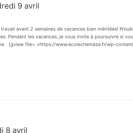
edi 9 avril
 classé
/
Sophie Trohel
e travail avant 2 semaines de vacances bien méritées! N’oub
es. Pendant les vacances, je vous invite à poursuivre si vous
phie [gview file= »https://www.ecolechemaze.fr/wp-content
 8 avril