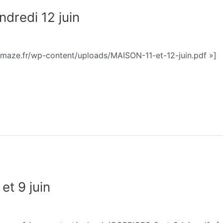
ndredi 12 juin
phie Trohel
emaze.fr/wp-content/uploads/MAISON-11-et-12-juin.pdf »]
t 9 juin
phie Trohel