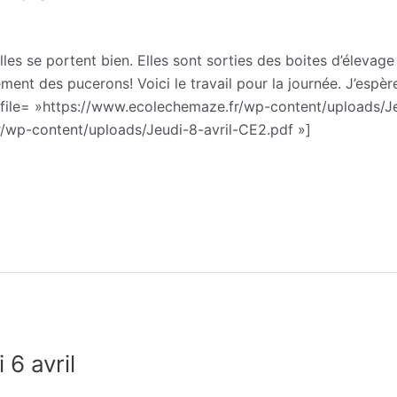
phie Trohel
es se portent bien. Elles sont sorties des boites d’élevag
ement des pucerons! Voici le travail pour la journée. J’espè
ew file= »https://www.ecolechemaze.fr/wp-content/uploads/J
r/wp-content/uploads/Jeudi-8-avril-CE2.pdf »]
6 avril
phie Trohel