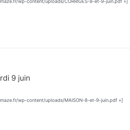
emaze.fr/wp-content/uploads/CORRIGES-8-et-9-juin.pdf »]
di 9 juin
phie Trohel
emaze.fr/wp-content/uploads/MAISON-8-et-9-juin.pdf »]