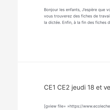
Sophie
mardi
Bonjour les enfants, J’espère que vou
6
vous trouverez des fiches de travai
avril
la dictée. Enfin, à la fin des fiches d
Lire la suite »
CE1 CE2 jeudi 18 et ve
CE1
CE2
Classe CE1/CE2 Sophie Trohel
/
So
jeudi
18
[gview file= »https://www.ecolech