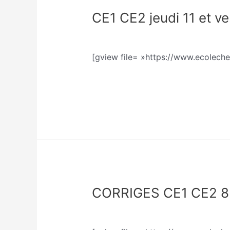
CE1 CE2 jeudi 11 et ve
CE1
CE2
Classe CE1/CE2 Sophie Trohel
/
So
jeudi
11
[gview file= »https://www.ecolech
et
vendredi
Lire la suite »
12
juin
CORRIGES CE1 CE2 8 e
CORRIGES
CE1
Classe CE1/CE2 Sophie Trohel
/
So
CE2