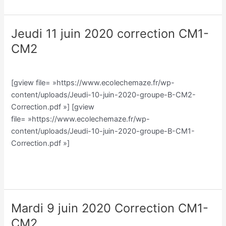
Jeudi 11 juin 2020 correction CM1-
Jeudi
11
CM2
juin
Classe CM/Julien Vilmain
/
Julien Vilmain
2020
correction
[gview file= »https://www.ecolechemaze.fr/wp-
CM1-
content/uploads/Jeudi-10-juin-2020-groupe-B-CM2-
CM2
Correction.pdf »] [gview
file= »https://www.ecolechemaze.fr/wp-
content/uploads/Jeudi-10-juin-2020-groupe-B-CM1-
Correction.pdf »]
Lire la suite »
Mardi 9 juin 2020 Correction CM1-
Mardi
9
CM2