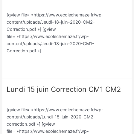
Classe CM/Julien Vilmain
/
Julien Vilmain
2020
Correction
[gview file= »https://www.ecolechemaze.fr/wp-
CM1-
content/uploads/Jeudi-18-juin-2020-CM2-
CM2
Correction.pdf »] [gview
file= »https://www.ecolechemaze.fr/wp-
content/uploads/Jeudi-18-juin-2020-CM1-
Correction.pdf »]
Lire la suite »
Lundi 15 juin Correction CM1 CM2
Lundi
15
Classe CM/Julien Vilmain
/
Julien Vilmain
juin
[gview file= »https://www.ecolechemaze.fr/wp-
Correction
content/uploads/Lundi-15-juin-2020-CM2-
CM1
correction.pdf »] [gview
CM2
file= »https://www.ecolechemaze.fr/wp-