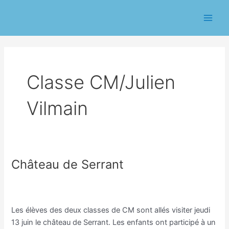
Aller
Pagination
Main
au
d’article
Men
contenu
Classe CM/Julien
Vilmain
Château de Serrant
Château
de
Classe CM/Joannie Guibert
,
Classe CM/Julien Vilmain
,
Serrant
Cycle 3
/
Eric CHASSERIAU
Les élèves des deux classes de CM sont allés visiter jeudi
13 juin le château de Serrant. Les enfants ont participé à un