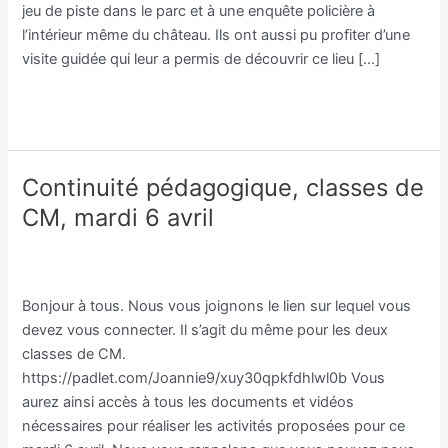
jeu de piste dans le parc et à une enquête policière à
l’intérieur même du château. Ils ont aussi pu profiter d’une
visite guidée qui leur a permis de découvrir ce lieu […]
Lire la suite »
Continuité pédagogique, classes de
Continuité
pédagogique,
CM, mardi 6 avril
classes
Classe CM/Joannie Guibert
,
Classe CM/Julien Vilmain
/
de
Julien Vilmain
CM,
mardi
Bonjour à tous. Nous vous joignons le lien sur lequel vous
6
devez vous connecter. Il s’agit du même pour les deux
avril
classes de CM.
https://padlet.com/Joannie9/xuy30qpkfdhlwl0b Vous
aurez ainsi accès à tous les documents et vidéos
nécessaires pour réaliser les activités proposées pour ce