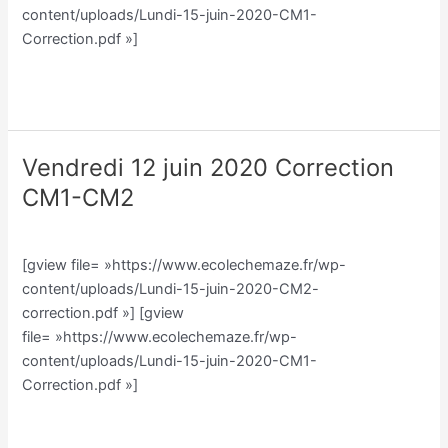
content/uploads/Lundi-15-juin-2020-CM1-
Correction.pdf »]
Lire la suite »
Vendredi 12 juin 2020 Correction
Vendredi
12
CM1-CM2
juin
Classe CM/Julien Vilmain
/
Julien Vilmain
2020
Correction
[gview file= »https://www.ecolechemaze.fr/wp-
CM1-
content/uploads/Lundi-15-juin-2020-CM2-
CM2
correction.pdf »] [gview
file= »https://www.ecolechemaze.fr/wp-
content/uploads/Lundi-15-juin-2020-CM1-
Correction.pdf »]
Lire la suite »