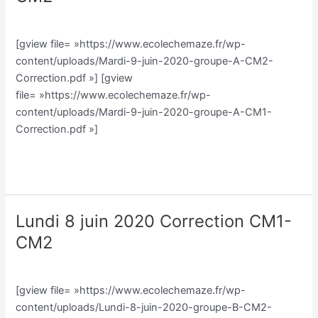
juin
Classe CM/Julien Vilmain
/
Julien Vilmain
2020
Correction
[gview file= »https://www.ecolechemaze.fr/wp-
CM1-
content/uploads/Mardi-9-juin-2020-groupe-A-CM2-
CM2
Correction.pdf »] [gview
file= »https://www.ecolechemaze.fr/wp-
content/uploads/Mardi-9-juin-2020-groupe-A-CM1-
Correction.pdf »]
Lire la suite »
Lundi 8 juin 2020 Correction CM1-
Lundi
8
CM2
juin
Classe CM/Julien Vilmain
/
Julien Vilmain
2020
Correction
[gview file= »https://www.ecolechemaze.fr/wp-
CM1-
content/uploads/Lundi-8-juin-2020-groupe-B-CM2-