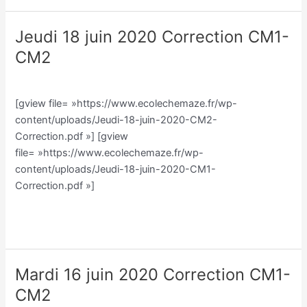
Jeudi 18 juin 2020 Correction CM1-
Jeudi
18
CM2
juin
Classe CM/Julien Vilmain
/
Julien Vilmain
2020
Correction
[gview file= »https://www.ecolechemaze.fr/wp-
CM1-
content/uploads/Jeudi-18-juin-2020-CM2-
CM2
Correction.pdf »] [gview
file= »https://www.ecolechemaze.fr/wp-
content/uploads/Jeudi-18-juin-2020-CM1-
Correction.pdf »]
Lire la suite »
Mardi 16 juin 2020 Correction CM1-
Mardi
16
CM2
juin