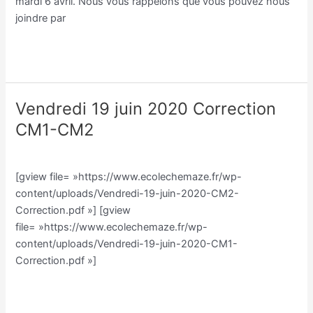
mardi 6 avril. Nous vous rappelons que vous pouvez nous
joindre par
Lire la suite »
Vendredi 19 juin 2020 Correction
Vendredi
19
CM1-CM2
juin
Classe CM/Julien Vilmain
/
Julien Vilmain
2020
Correction
[gview file= »https://www.ecolechemaze.fr/wp-
CM1-
content/uploads/Vendredi-19-juin-2020-CM2-
CM2
Correction.pdf »] [gview
file= »https://www.ecolechemaze.fr/wp-
content/uploads/Vendredi-19-juin-2020-CM1-
Correction.pdf »]
Lire la suite »