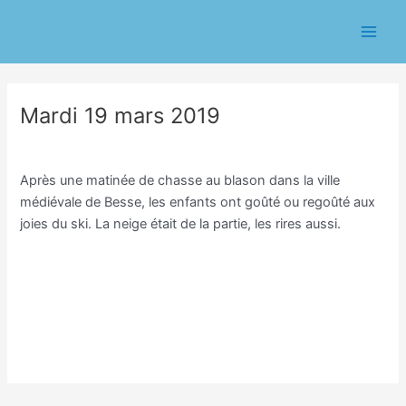
Aller
Navigation
Main
au
des
Men
contenu
articles
Mardi 19 mars 2019
/
Classe de neige
/ Par
Julien Vilmain
Après une matinée de chasse au blason dans la ville
médiévale de Besse, les enfants ont goûté ou regoûté aux
joies du ski. La neige était de la partie, les rires aussi.