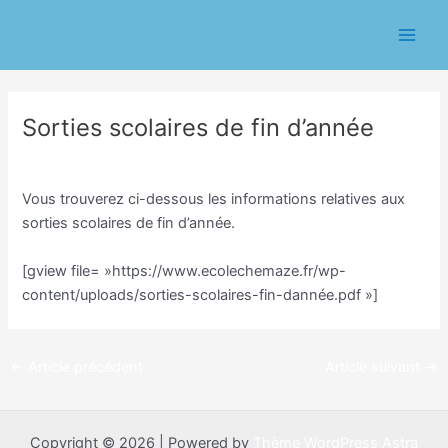
Aller
Navigation
Main
au
des
Men
contenu
articles
Sorties scolaires de fin d’année
/
Ecole
/ Par
Eric CHASSERIAU
Vous trouverez ci-dessous les informations relatives aux
sorties scolaires de fin d’année.
[gview file= »https://www.ecolechemaze.fr/wp-
content/uploads/sorties-scolaires-fin-dannée.pdf »]
←
Article précédent
Article suivant
→
Copyright © 2026 | Powered by
Thème WordPress Astra