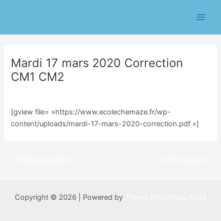
Aller
Navigation
Main
au
des
Men
contenu
articles
Mardi 17 mars 2020 Correction
CM1 CM2
/
Classe CM/Julien Vilmain
/ Par
Julien Vilmain
[gview file= »https://www.ecolechemaze.fr/wp-
content/uploads/mardi-17-mars-2020-correction.pdf »]
←
Article précédent
Article suivant
→
Copyright © 2026 | Powered by
Thème WordPress Astra