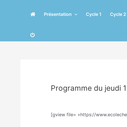
Aller
Navigation
au
des
Présentation
Cycle 1
Cycle 2
contenu
articles
Programme du jeudi
/
Classe CM/Joannie Guibert
/ Par
[gview file= »https://www.ecolec