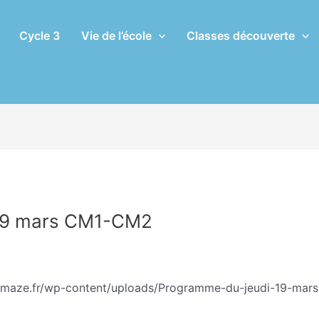
Cycle 3
Vie de l’école
Classes découverte
 19 mars CM1-CM2
Eric CHASSERIAU
hemaze.fr/wp-content/uploads/Programme-du-jeudi-19-mars