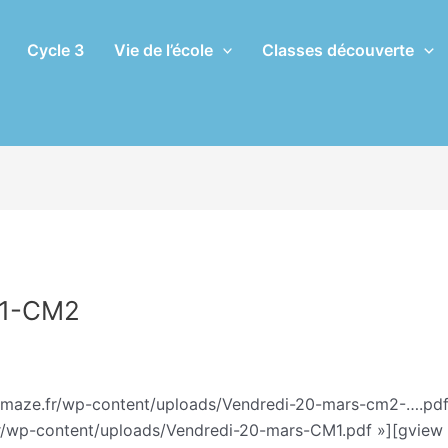
Cycle 3
Vie de l’école
Classes découverte
M1-CM2
lien Vilmain
hemaze.fr/wp-content/uploads/Vendredi-20-mars-cm2-….pdf
fr/wp-content/uploads/Vendredi-20-mars-CM1.pdf »][gview