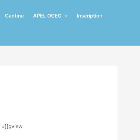
Cantine
APEL OGEC
Inscription
 »][gview