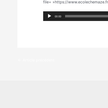
file= »https://www.ecolechemaze.f
Lecteur
00:00
audio
←
Article précédent