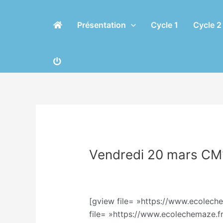
Aller
Navigation
au
des
Présentation
Cycle 1
Cycle 2
contenu
articles
Vendredi 20 mars C
/
Classe CM/Julien Vilmain
/ Par
Ju
[gview file= »https://www.ecolec
file= »https://www.ecolechemaze.