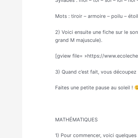
Syllabes : moi – toi – soi – loi – noi –
Mots : tiroir – armoire – poilu – étoi
2) Voici ensuite une fiche sur le s
grand M majuscule).
[gview file= »https://www.ecolech
3) Quand c’est fait, vous découpez v
Faites une petite pause au soleil !
MATHÉMATIQUES
1) Pour commencer, voici quelques ca