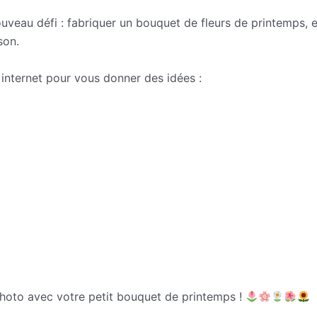
uveau défi : fabriquer un bouquet de fleurs de printemps, 
son.
s internet pour vous donner des idées :
fs/actualite-614844-tuto-bouquet-fleurs-papier-anne-laure-
rigami-et-bricolages-en-papier/Faire-des-fleurs-en-papier
aire-un-bouquet-de-fleurs-en-carton,1293810.asp
hoto avec votre petit bouquet de printemps !