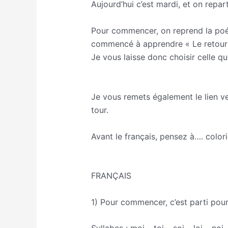
Aujourd’hui c’est mardi, et on repar
Pour commencer, on reprend la poésie.
commencé à apprendre « Le retour d
Je vous laisse donc choisir celle q
http://ekladata.com/1BsEuDnetMp
http://ekladata.com/Ehe_l0bUgYT
Je vous remets également le lien ver
tour.
https://fr.padlet.com/emmanuelle
Avant le français, pensez à…. colori
FRANÇAIS
1) Pour commencer, c’est parti pour 