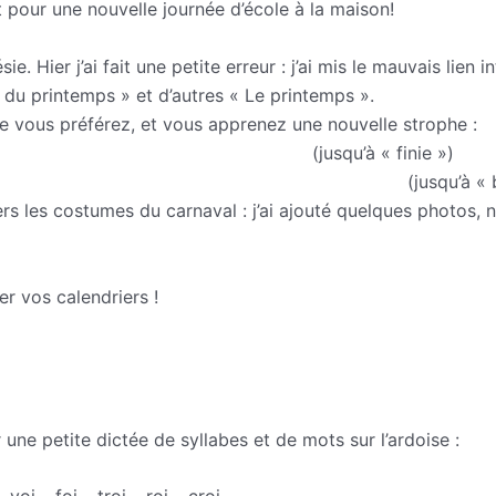
t pour une nouvelle journée d’école à la maison!
 Hier j’ai fait une petite erreur : j’ai mis le mauvais lien 
u printemps » et d’autres « Le printemps ».
ue vous préférez, et vous apprenez une nouvelle strophe :
7hd6CwvwkfbSXpF0/e-rintemps.pdf
(jusqu’à « finie »)
uJ1DsonuhMxpUaJA/encontre-avec-rintemps.pdf
(jusqu’à « 
s les costumes du carnaval : j’ai ajouté quelques photos, n’
ecolechemaze/Bookmarks
er vos calendriers !
une petite dictée de syllabes et de mots sur l’ardoise :