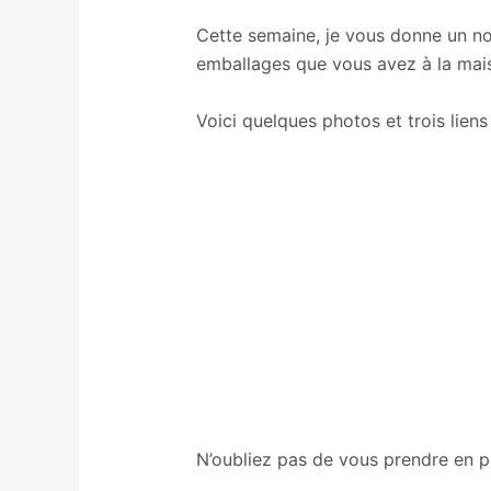
Cette semaine, je vous donne un no
emballages que vous avez à la mai
Voici quelques photos et trois lien
https://www.deco.fr/loisirs-creati
http://www.momes.net/Bricolages/O
https://www.marieclaire.fr/idees/f
N’oubliez pas de vous prendre en p