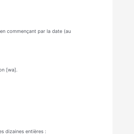
u, en commençant par la date (au
on [wa].
es dizaines entières :