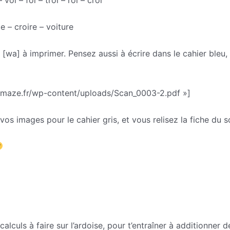
 voi – foi – troi – roi – croi
le – croire – voiture
on [wa] à imprimer. Pensez aussi à écrire dans le cahier ble
emaze.fr/wp-content/uploads/Scan_0003-2.pdf »]
os images pour le cahier gris, et vous relisez la fiche du s
lculs à faire sur l’ardoise, pour t’entraîner à additionner d