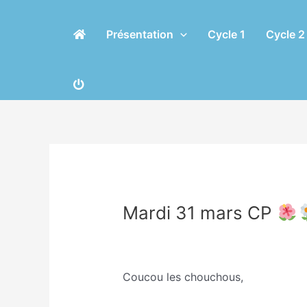
Aller
Navigation
au
des
Présentation
Cycle 1
Cycle 2
contenu
articles
Mardi 31 mars CP
/
Classe GS/Nathalie Dutertre
,
Non 
Coucou les chouchous,