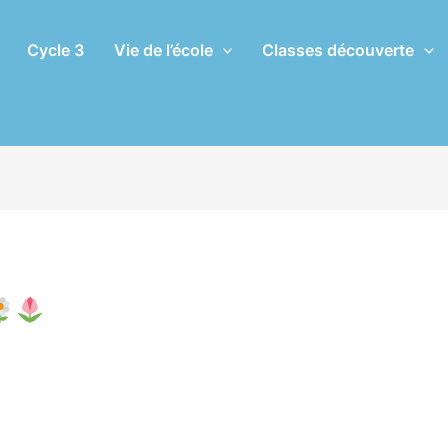
Cycle 3
Vie de l’école
Classes découverte
classé
/ Par
Eric CHASSERIAU