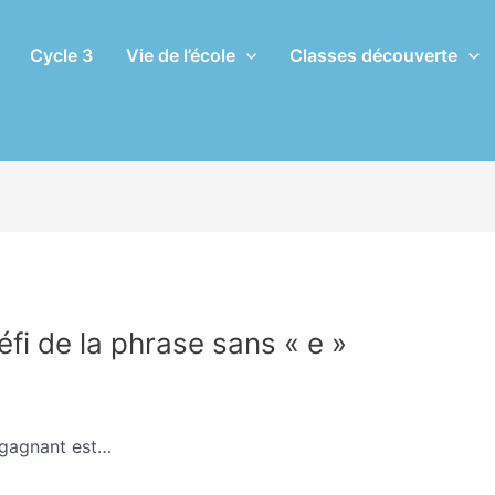
Cycle 3
Vie de l’école
Classes découverte
fi de la phrase sans « e »
Par
Sophie Trohel
d gagnant est…