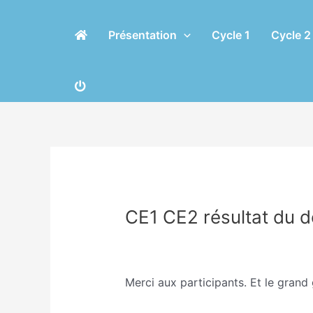
Aller
Navigation
au
des
Présentation
Cycle 1
Cycle 2
contenu
articles
CE1 CE2 résultat du dé
/
Classe CE1/CE2 Sophie Trohel
/ 
Merci aux participants. Et le gran