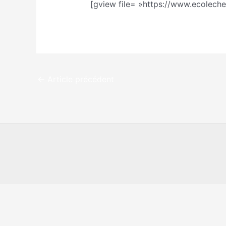
[gview file= »https://www.ecolech
←
Article précédent