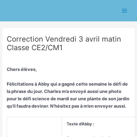
Aller
Navigation
Main
au
des
Men
contenu
articles
Correction Vendredi 3 avril matin
Classe CE2/CM1
/
Classe CE1/CE2 Eric Chasseriau
/ Par
Eric CHASSERIAU
Chers élèves,
Félicitations à Abby qui a gagné cette semaine le défi de
la phrase du jour. Charles m’a envoyé aussi une photo
pour le défi science de mardi sur une plante de son jardin
qu’il faudra deviner. N’hésitez pas à m’en envoyer aussi.
Texte d’Abby :