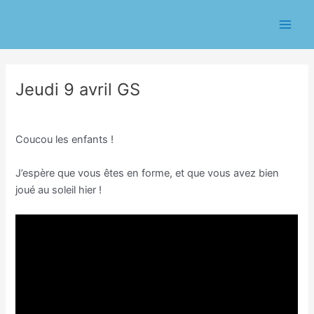
Aller
Navigation
Main
au
des
Men
contenu
articles
Jeudi 9 avril GS
/
Classe GS/Nathalie Dutertre
/ Par
Eric CHASSERIAU
Coucou les enfants !
J’espère que vous êtes en forme, et que vous avez bien
joué au soleil hier !