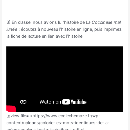
https://www.logicieleducatif.fr/maternelle/planete-des-
alphas/associer-deux-alphas.php
3) En classe, nous avions lu l’histoire de
La Coccinelle mal
lunée
: écoutez à nouveau l’histoire en ligne, puis imprimez
la fiche de lecture en lien avec l’histoire.
[gview file= »https://www.ecolechemaze.fr/wp-
content/uploads/colorie-les-mots-identiques-de-la-
même-couleur-les-trois-écritures.pdf »]