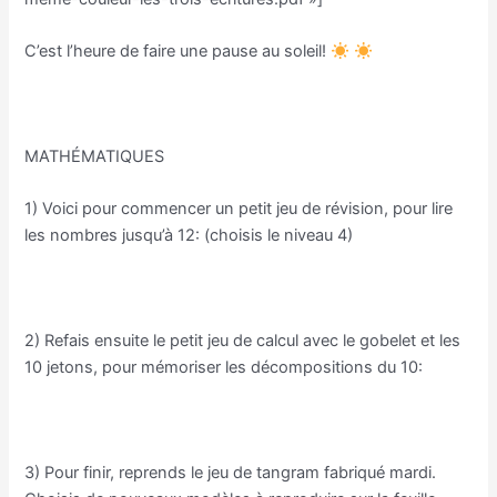
C’est l’heure de faire une pause au soleil!
MATHÉMATIQUES
1) Voici pour commencer un petit jeu de révision, pour lire
les nombres jusqu’à 12: (choisis le niveau 4)
https://webinstit.net/jeux/jeux_g5/J30/lanceur.html
2) Refais ensuite le petit jeu de calcul avec le gobelet et les
10 jetons, pour mémoriser les décompositions du 10:
https://www.youtube.com/watch?v=Td8naH4Rhhk
3) Pour finir, reprends le jeu de tangram fabriqué mardi.