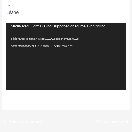
»
Léane
Lecteur
Media error: Format(s) not supported or source(s) not found
vidéo
Télécharger le fichier: https://www.ecolechemaze.fr/wp-
content/uploads/VID_20200407_2152481.mp4?_=1
←
Article précédent
Article suivant
→