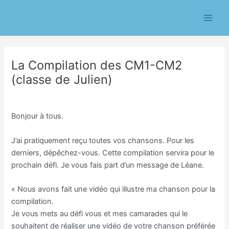
Aller
Navigation
Main
au
des
Men
contenu
articles
La Compilation des CM1-CM2
(classe de Julien)
/
Classe CM/Julien Vilmain
/ Par
Julien Vilmain
Bonjour à tous.
J’ai pratiquement reçu toutes vos chansons. Pour les
derniers, dépêchez-vous. Cette compilation servira pour le
prochain défi. Je vous fais part d’un message de Léane.
« Nous avons fait une vidéo qui illustre ma chanson pour la
compilation.
Je vous mets au défi vous et mes camarades qui le
souhaitent de réaliser une vidéo de votre chanson préférée