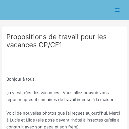
Aller
Navigation
Main
au
des
Men
contenu
articles
Propositions de travail pour les
vacances CP/CE1
/
Classe CP/Isabelle Durand
/ Par
Isabelle Durand
Bonjour à tous,
ça y est, c’est les vacances . Vous allez pouvoir vous
reposer après 4 semaines de travail intense à la maison.
Voici de nouvelles photos que j’ai reçues aujourd’hui. Merci
à Lucie et Liloé (elle pose devant l’hôtel à insectes qu’elle a
construit avec son papa et son frère).