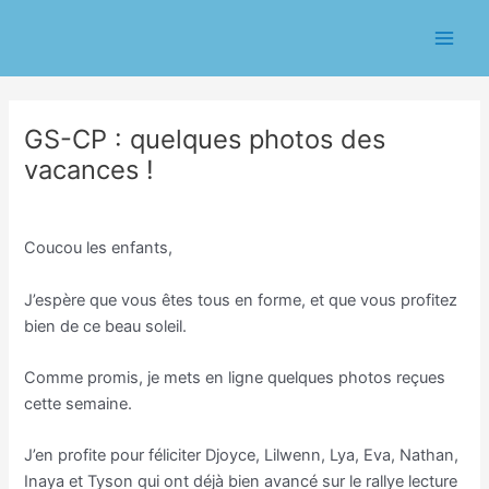
Aller
Navigation
Main
au
des
Men
contenu
articles
GS-CP : quelques photos des
vacances !
/
Classe GS/Nathalie Dutertre
/ Par
Eric CHASSERIAU
Coucou les enfants,
J’espère que vous êtes tous en forme, et que vous profitez
bien de ce beau soleil.
Comme promis, je mets en ligne quelques photos reçues
cette semaine.
J’en profite pour féliciter Djoyce, Lilwenn, Lya, Eva, Nathan,
Inaya et Tyson qui ont déjà bien avancé sur le rallye lecture