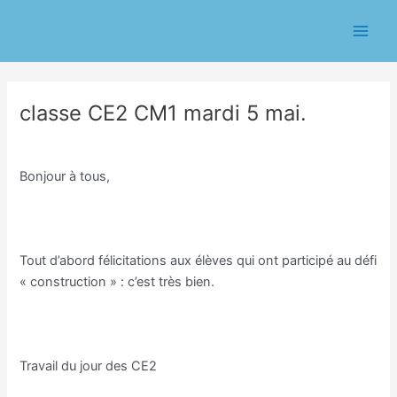
Aller
Navigation
Main
au
des
Men
contenu
articles
classe CE2 CM1 mardi 5 mai.
/
Classe CE1/CE2 Eric Chasseriau
/ Par
Eric CHASSERIAU
Bonjour à tous,
Tout d’abord félicitations aux élèves qui ont participé au défi
« construction » : c’est très bien.
Travail du jour des CE2