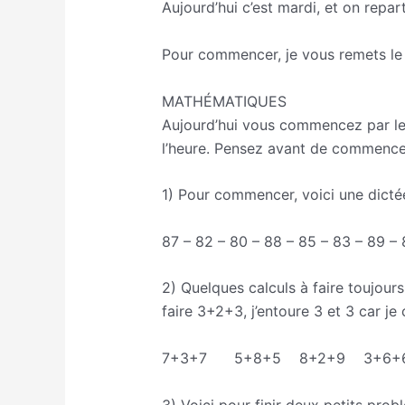
Aujourd’hui c’est mardi, et on repar
Pour commencer, je vous remets le 
https://www.youtube.com/watch?v
MATHÉMATIQUES
Aujourd’hui vous commencez par les
l’heure. Pensez avant de commencer
1) Pour commencer, voici une dictée
87 – 82 – 80 – 88 – 85 – 83 – 89 – 
2) Quelques calculs à faire toujour
faire 3+2+3, j’entoure 3 et 3 car je
7+3+7 5+8+5 8+2+9 3+6
3) Voici pour finir deux petits prob