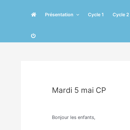
Aller
Navigation
au
des
Présentation
Cycle 1
Cycle 2
contenu
articles
Mardi 5 mai CP
/
Classe GS/Nathalie Dutertre
,
Non 
Bonjour les enfants,