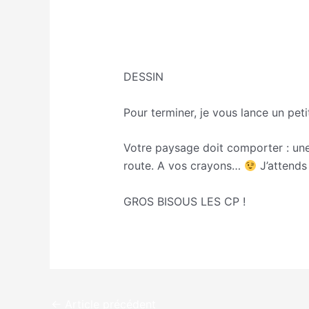
http://ekladata.com/rFgaVtXJ6P-g
DESSIN
Pour terminer, je vous lance un pet
Votre paysage doit comporter : une 
route. A vos crayons…
J’attends
GROS BISOUS LES CP !
←
Article précédent