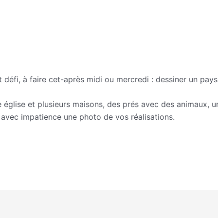
On1JS5IiJcY35zE/Fiche-5-la-campagne.pdf
it défi, à faire cet-après midi ou mercredi : dessiner un p
église et plusieurs maisons, des prés avec des animaux, une
 avec impatience une photo de vos réalisations.