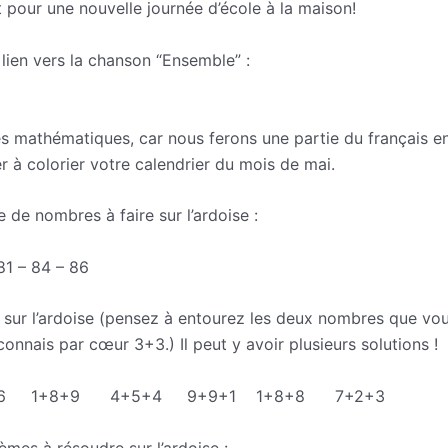
t pour une nouvelle journée d’école à la maison!
lien vers la chanson “Ensemble” :
=s87eVA8Bki0
 mathématiques, car nous ferons une partie du français e
 à colorier votre calendrier du mois de mai.
 de nombres à faire sur l’ardoise :
81 – 84 – 86
s sur l’ardoise (pensez à entourez les deux nombres que vou
 connais par cœur 3+3.) Il peut y avoir plusieurs solutions !
+6 1+8+9 4+5+4 9+9+1 1+8+8 7+2+3
lèmes à résoudre sur l’ardoise :