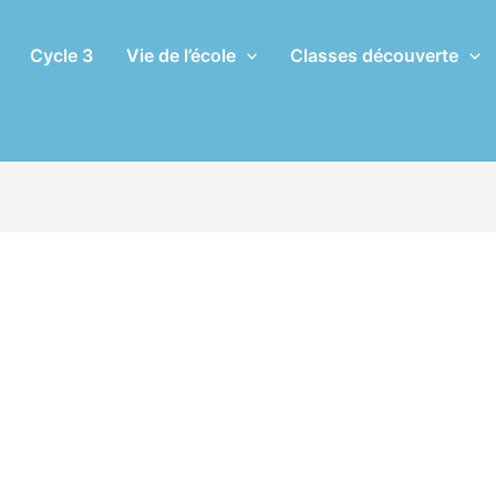
Cycle 3
Vie de l’école
Classes découverte
classé
/ Par
Eric CHASSERIAU