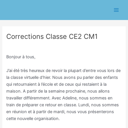
Aller
Navigation
Main
au
des
Men
contenu
articles
Corrections Classe CE2 CM1
/
Classe CE1/CE2 Eric Chasseriau
/ Par
Eric CHASSERIAU
Bonjour à tous,
J’ai été très heureux de revoir la plupart d’entre vous lors de
la classe virtuelle d’hier. Nous avons pu parler des enfants
qui retournaient à l’école et de ceux qui restaient à la
maison. A partir de la semaine prochaine, nous allons
travailler différemment. Avec Adeline, nous sommes en
train de préparer ce retour en classe. Lundi, nous sommes
en réunion et à partir de mardi, nous vous présenterons
cette nouvelle organisation.