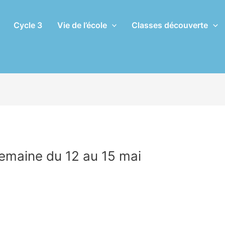
Cycle 3
Vie de l’école
Classes découverte
maine du 12 au 15 mai
Par
Sophie Trohel