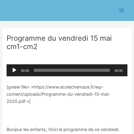
Aller
Navigation
Main
au
des
Men
contenu
articles
Programme du vendredi 15 mai
cm1-cm2
/
Classe CM/Joannie Guibert
/ Par
Eric CHASSERIAU
Lecteur
00:00
00:00
audio
[gview file= »https://www.ecolechemaze.fr/wp-
content/uploads/Programme-du-vendredi-15-mai-
2020.pdf »]
Bonjour les enfants, Voici le programme de ce vendredi.