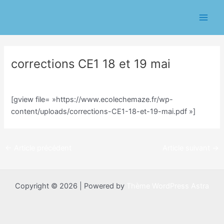
Aller
Navigation
Main
au
des
Men
contenu
articles
corrections CE1 18 et 19 mai
/
Classe CP/Isabelle Durand
/ Par
Isabelle Durand
[gview file= »https://www.ecolechemaze.fr/wp-
content/uploads/corrections-CE1-18-et-19-mai.pdf »]
←
Article précédent
Article suivant
→
Copyright © 2026 | Powered by
Thème WordPress Astra