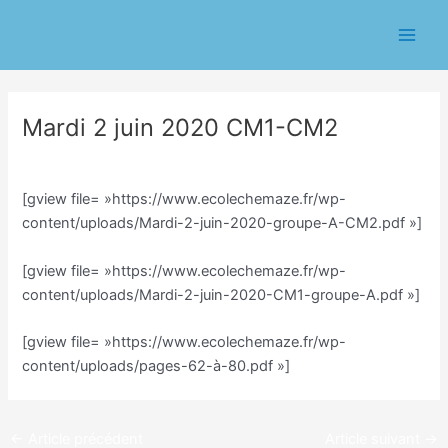
Aller
Navigation
Main
au
des
Men
contenu
articles
Mardi 2 juin 2020 CM1-CM2
/
Classe CM/Julien Vilmain
/ Par
Julien Vilmain
[gview file= »https://www.ecolechemaze.fr/wp-
content/uploads/Mardi-2-juin-2020-groupe-A-CM2.pdf »]
[gview file= »https://www.ecolechemaze.fr/wp-
content/uploads/Mardi-2-juin-2020-CM1-groupe-A.pdf »]
[gview file= »https://www.ecolechemaze.fr/wp-
content/uploads/pages-62-à-80.pdf »]
←
Article précédent
Article suivant
→