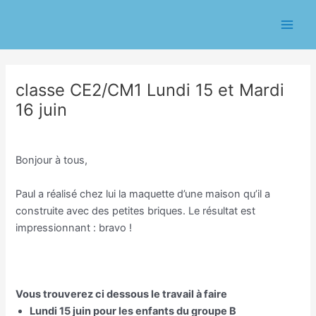
Aller
Navigation
Main
au
des
Men
contenu
articles
classe CE2/CM1 Lundi 15 et Mardi
16 juin
/
Classe CE1/CE2 Eric Chasseriau
/ Par
Eric CHASSERIAU
Bonjour à tous,
Paul a réalisé chez lui la maquette d’une maison qu’il a
construite avec des petites briques. Le résultat est
impressionnant : bravo !
Vous trouverez ci dessous le travail à faire
Lundi 15 juin pour les enfants du groupe B