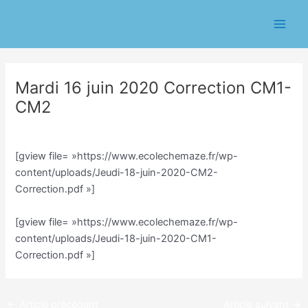
Aller
Navigation
Main
au
des
Men
contenu
articles
Mardi 16 juin 2020 Correction CM1-
CM2
/
Classe CM/Julien Vilmain
/ Par
Julien Vilmain
[gview file= »https://www.ecolechemaze.fr/wp-
content/uploads/Jeudi-18-juin-2020-CM2-
Correction.pdf »]
[gview file= »https://www.ecolechemaze.fr/wp-
content/uploads/Jeudi-18-juin-2020-CM1-
Correction.pdf »]
←
Article précédent
Article suivant
→