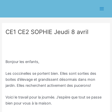
Aller
Navigation
Main
au
des
Men
contenu
articles
CE1 CE2 SOPHIE Jeudi 8 avril
/
Classe CE1/CE2 Sophie Trohel
/ Par
Sophie Trohel
Bonjour les enfants,
Les coccinelles se portent bien. Elles sont sorties des
boites d’élevage et grandissent désormais dans mon
jardin. Elles recherchent activement des pucerons!
Voici le travail pour la journée. J’espère que tout se passe
bien pour vous à la maison.