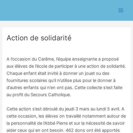
Aller
Navigation
Main
au
des
Men
contenu
articles
Action de solidarité
/
Ecole
/ Par
Eric CHASSERIAU
A l’occasion du Carême, l’équipe enseignante a proposé
aux élèves de l’école de participer à une action de solidarité.
Chaque enfant était invité à donner un jouet ou des
fournitures scolaires qu’il n’utilise plus pour le donner à
d’autres enfants qui n’en ont pas. Cette collecte s’est faite
au profit du Secours Catholique.
Cette action s’est déroulé du jeudi 3 mars au lundi 5 avril. A
cette occasion, les élèves on travaillé notamment autour de
la personnalité de l’Abbé Pierre et sur la nécessité de savoir
aider ceux qui en ont besoin. 462 dons ont été apportés