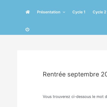
Aller
Navigation
au
des
Présentation
Cycle 1
Cycle 2
contenu
articles
Rentrée septembre 2
/
Ecole
/ Par
Eric CHASSERIAU
Vous trouverez ci-dessous le mot de