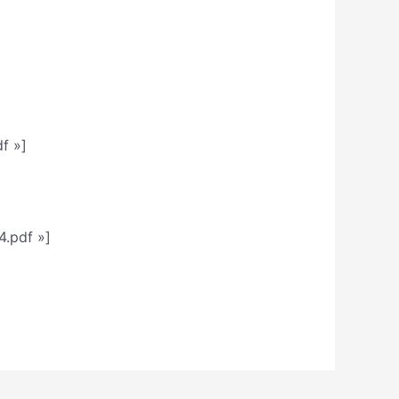
f »]
4.pdf »]