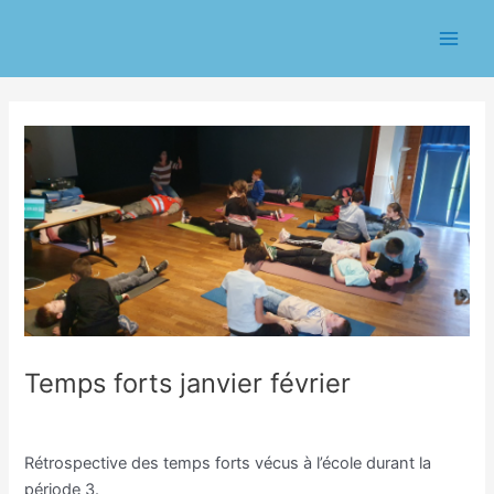
Aller
Navigation
Main
au
des
Men
contenu
articles
Temps forts janvier février
/
Ecole
/ Par
Eric CHASSERIAU
Rétrospective des temps forts vécus à l’école durant la
période 3.