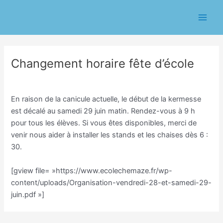
Aller
Navigation
Main
au
des
Men
contenu
articles
Changement horaire fête d’école
/
Ecole
/ Par
Eric CHASSERIAU
En raison de la canicule actuelle, le début de la kermesse
est décalé au samedi 29 juin matin. Rendez-vous à 9 h
pour tous les élèves. Si vous êtes disponibles, merci de
venir nous aider à installer les stands et les chaises dès 6 :
30.
[gview file= »https://www.ecolechemaze.fr/wp-
content/uploads/Organisation-vendredi-28-et-samedi-29-
juin.pdf »]