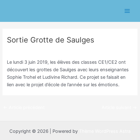
Aller
Navigation
Main
au
des
Men
contenu
articles
Sortie Grotte de Saulges
/
Cycle 2
/ Par
Eric CHASSERIAU
Le lundi 3 juin 2019, les élèves des classes CE1/CE2 ont
découvert les grottes de Saulges avec leurs enseignantes
Sophie Trohel et Ludivine Richard. Ce projet se faisait en
lien avec le projet d’école de l’année sur les émotions.
←
Article précédent
Article suivant
→
Copyright © 2026 | Powered by
Thème WordPress Astra