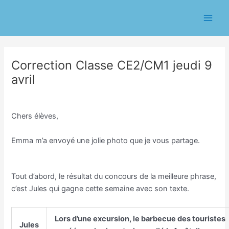
Aller
Navigation
Main
au
des
Men
contenu
articles
Correction Classe CE2/CM1 jeudi 9
avril
/
Classe CE1/CE2 Eric Chasseriau
/ Par
Eric CHASSERIAU
Chers élèves,
Emma m’a envoyé une jolie photo que je vous partage.
Tout d’abord, le résultat du concours de la meilleure phrase,
c’est Jules qui gagne cette semaine avec son texte.
Lors d’une excursion, le barbecue des touristes
Jules